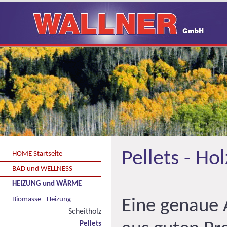
Pellets - Ho
HOME Startseite
BAD und WELLNESS
HEIZUNG und WÄRME
Biomasse - Heizung
Eine genaue 
Scheitholz
Pellets