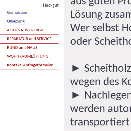
aus guten Pro
Hackgut
Lösung zusa
Gasheizung
Ölheizung
Wer selbst Ho
ALTERNATIVENERGIE
oder Scheitho
REPARATUR und SERVICE
RUND ums HAUS
WOHNRAUMLÜFTUNG
Kontakt_Anfrageformular
► Scheitholz 
wegen des Ko
► Nachlegen 
werden auto
transportiert